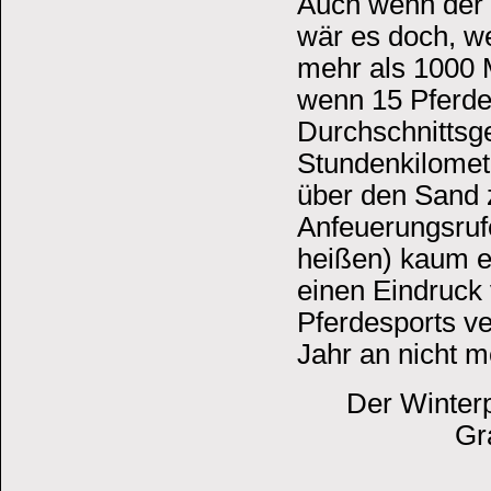
Auch wenn der P
wär es doch, we
mehr als 1000 
wenn 15 Pferde
Durchschnittsg
Stundenkilomet
über den Sand 
Anfeuerungsruf
heißen) kaum et
einen Eindruck 
Pferdesports v
Jahr an nicht m
Der Winterp
Gr