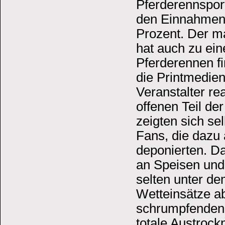
Pferderennsport
den Einnahmen 
Prozent. Der m
hat auch zu ein
Pferderennen f
die Printmedie
Veranstalter rea
offenen Teil d
zeigten sich se
Fans, die dazu
deponierten. Da
an Speisen und
selten unter d
Wetteinsätze a
schrumpfenden 
totale Austroc