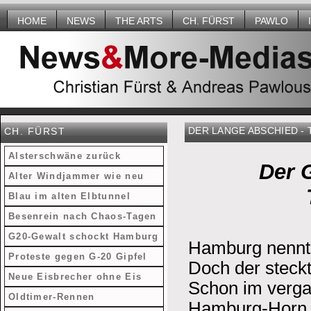
HOME
NEWS
THE ARTS
CH. FÜRST
PAWLO
DER LANGE ABSCHIED -
CH. FÜRST
Alsterschwäne zurück
Der 
Alter Windjammer wie neu
Blau im alten Elbtunnel
Besenrein nach Chaos-Tagen
G20-Gewalt schockt Hamburg
Hamburg nennt s
Proteste gegen G-20 Gipfel
Doch der steckt
Neue Eisbrecher ohne Eis
Schon im verga
Oldtimer-Rennen
Hamburg-Horn v