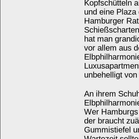
Kopfschütteln a
und eine Plaza 
Hamburger Ratha
Schießscharten
hat man grandi
vor allem aus d
Elbphilharmoni
Luxusapartment
unbehelligt von
An ihrem Schuhw
Elbphilharmonie
Wer Hamburgs k
der braucht zuä
Gummistiefel u
Wartezeit sollt