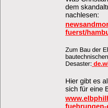
dem skandaltr
nachlesen:
newsandmore
fuerst/hambu
Zum Bau der El
bautechnischen
Desaster:
de.wi
Hier gibt es
sich für eine 
www.elbphil
fuehrungen-o