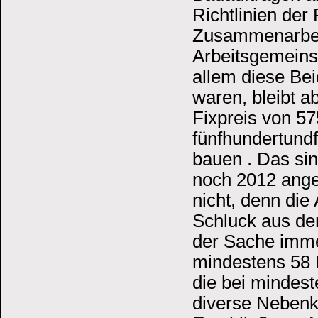
Richtlinien der 
Zusammenarbeit
Arbeitsgemeins
allem diese Be
waren, bleibt a
Fixpreis von 57
fünfhundertundf
bauen . Das sin
noch 2012 angeg
nicht, denn die
Schluck aus de
der Sache immer
mindestens 58 
die bei mindest
diverse Nebenko