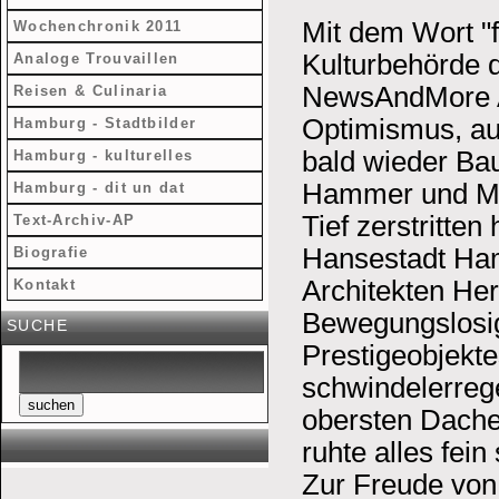
Mit dem Wort "
Wochenchronik 2011
Kulturbehörde 
Analoge Trouvaillen
NewsAndMore A
Reisen & Culinaria
Optimismus, au
Hamburg - Stadtbilder
bald wieder Bau
Hamburg - kulturelles
Hammer und Mei
Hamburg - dit un dat
Tief zerstritten
Text-Archiv-AP
Hansestadt Ham
Biografie
Architekten Her
Kontakt
Bewegungslosig
SUCHE
Prestigeobjekte
schwindelerreg
suchen
obersten Dache
ruhte alles fei
Zur Freude von