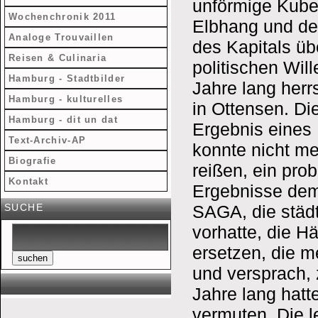
unförmige Kube
Wochenchronik 2011
Elbhang und de
Analoge Trouvaillen
des Kapitals üb
Reisen & Culinaria
politischen Wil
Hamburg - Stadtbilder
Jahre lang her
Hamburg - kulturelles
in Ottensen. D
Hamburg - dit un dat
Ergebnis eines
Text-Archiv-AP
konnte nicht me
Biografie
reißen, ein pro
Kontakt
Ergebnisse demo
SUCHE
SAGA, die städ
vorhatte, die 
ersetzen, die m
suchen
und versprach,
Jahre lang hat
vermuten. Die l